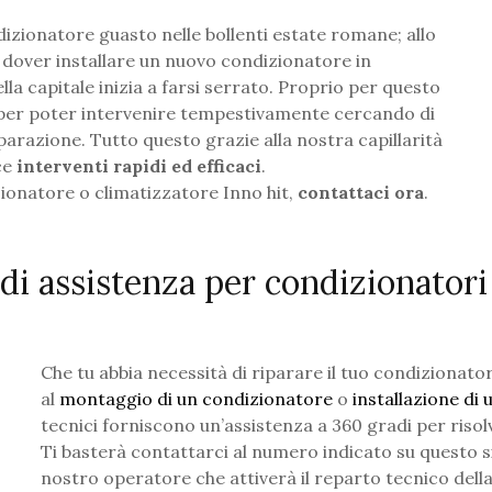
dizionatore guasto nelle bollenti estate romane; allo
dover installare un nuovo condizionatore in
lla capitale inizia a farsi serrato. Proprio per questo
 per poter intervenire tempestivamente cercando di
parazione. Tutto questo grazie alla nostra capillarità
ce
interventi rapidi ed efficaci
.
zionatore o climatizzatore Inno hit,
contattaci ora
.
 di assistenza per condizionator
Che tu abbia necessità di riparare il tuo condizionato
al
montaggio di un condizionatore
o
installazione di
tecnici forniscono un’assistenza a 360 gradi per riso
Ti basterà contattarci al numero indicato su questo si
nostro operatore che attiverà il reparto tecnico dell