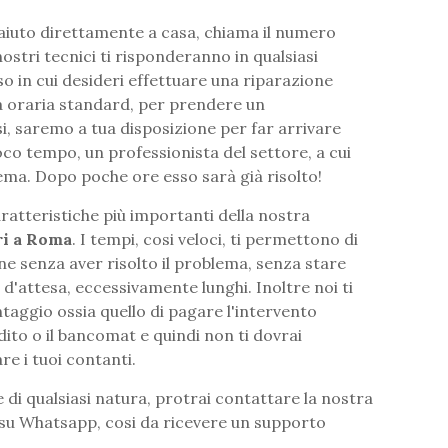
o aiuto direttamente a casa, chiama il numero
nostri tecnici ti risponderanno in qualsiasi
 in cui desideri effettuare una riparazione
a oraria standard, per prendere un
si, saremo a tua disposizione per far arrivare
poco tempo, un professionista del settore, a cui
lema. Dopo poche ore esso sarà già risolto!
aratteristiche più importanti della nostra
ri a Roma
. I tempi, cosi veloci, ti permettono di
e senza aver risolto il problema, senza stare
 d'attesa, eccessivamente lunghi. Inoltre noi ti
aggio ossia quello di pagare l'intervento
ito o il bancomat e quindi non ti dovrai
e i tuoi contanti.
 di qualsiasi natura, protrai contattare la nostra
 su Whatsapp, cosi da ricevere un supporto