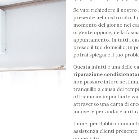
Se vuoi richiedere il nostr
presente nel nostro sito. I 
momento del giorno nel caso
urgente oppure, nella fasci
appuntamento. In tutti i ca
presso il tuo domicilio, in 
potrai spiegare il tuo prob
Questa infatti è una delle c
riparazione condizionato
non passare intere settiman
tranquillo a causa dei tempi
offriamo un importante vant
attraverso una carta di cred
muovere per andare a ritirar
Infine, per dubbi o domande
assistenza clienti presente
immediato.