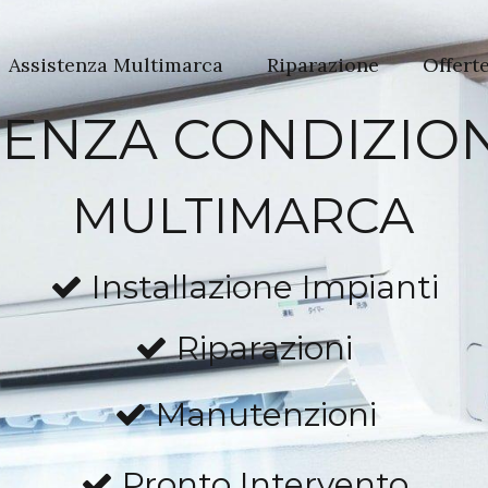
Assistenza Multimarca
Riparazione
Offert
TENZA CONDIZIO
MULTIMARCA
Installazione Impianti
Riparazioni
Manutenzioni
Pronto Intervento