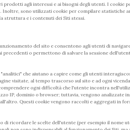
i prodotti agli interessi e ai bisogni degli utenti. I cookie
sito. Inoltre, sono utilizzati cookie per compilare statisti
a struttura e i contenuti dei Siti stessi.
 funzionamento del sito e consentono agli utenti di navigare 
precedenti o permettono di salvare la sessione dell'utente
nalitici" che aiutano a capire come gli utenti interagisco
 pagine visitate, al tempo trascorso sul sito e ad ogni vice
omprendere ogni difficoltà che l'utente incontra nell'util
irizzo IP, dominio o browser; tuttavia, vengono analizzate i
all'altro. Questi cookie vengono raccolti e aggregati in f
ito di ricordare le scelte dell'utente (per esempio il nome 
nali non sono indispensabili al funzionamento dei Siti, ma n