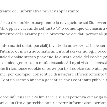
grante dell'Informativa privacy soprastante.
tilizzo dei cookie proseguendo la navigazione sui Siti, ov
 Siti, oppure cliccando sul tasto "x" o comunque di chiusura 
imento del Garante per la protezione dei dati personali (n
le informatici o dati parziali) inviate da un server al brows
tente e rinviati automaticamente al server ad ogni occor
quale il cookie stesso proviene, la durata vitale del cookie
ro unico generato in modo casuale. Ad ogni visita successiva
 che li riconosce (cookie di terze parti). I cookie sono util
ome, per esempio, consentire di navigare efficientemente tra 
 Contribuiscono anche a garantire che i contenuti pubblicita
otrebbe influenzare e/o limitare la sua esperienza di navigaz
ni di un Sito o potrebbe non ricevere informazioni personal