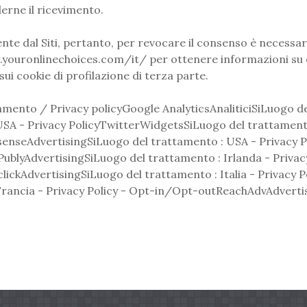
erne il ricevimento.
e dal Siti, pertanto, per revocare il consenso è necessario
w.youronlinechoices.com/it/ per ottenere informazioni su c
sui cookie di profilazione di terza parte.
mento / Privacy policyGoogle AnalyticsAnaliticiSiLuogo de
SA - Privacy PolicyTwitterWidgetsSiLuogo del trattament
senseAdvertisingSiLuogo del trattamento : USA - Privacy 
tPublyAdvertisingSiLuogo del trattamento : Irlanda - Priv
lickAdvertisingSiLuogo del trattamento : Italia - Privacy 
rancia - Privacy Policy - Opt-in/Opt-outReachAdvAdvertisi