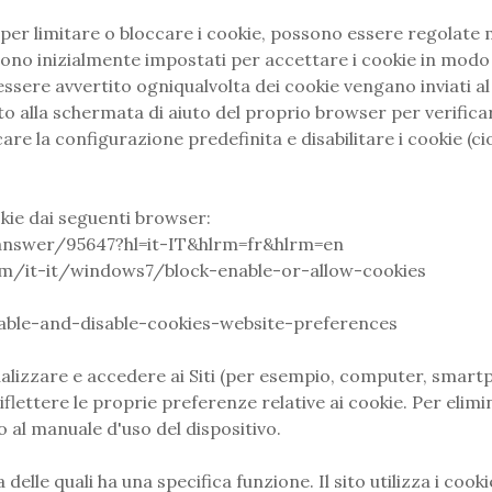
per limitare o bloccare i cookie, possono essere regolate
ono inizialmente impostati per accettare i cookie in modo 
ssere avvertito ogniqualvolta dei cookie vengano inviati al
ento alla schermata di aiuto del proprio browser per verifi
care la configurazione predefinita e disabilitare i cookie (cio
okie dai seguenti browser:
answer/95647?hl=it-IT&hlrm=fr&hlrm=en
om/it-it/windows7/block-enable-or-allow-cookies
nable-and-disable-cookies-website-preferences
isualizzare e accedere ai Siti (per esempio, computer, smartp
iflettere le proprie preferenze relative ai cookie. Per elim
al manuale d'uso del dispositivo.
a delle quali ha una specifica funzione. Il sito utilizza i co