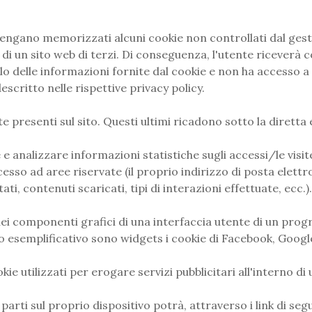
e vengano memorizzati alcuni cookie non controllati dal ges
di un sito web di terzi. Di conseguenza, l'utente riceverà co
ollo delle informazioni fornite dal cookie e non ha accesso 
critto nelle rispettive privacy policy.
te presenti sul sito. Questi ultimi ricadono sotto la diretta
e e analizzare informazioni statistiche sugli accessi/le visite
ccesso ad aree riservate (il proprio indirizzo di posta elett
tati, contenuti scaricati, tipi di interazioni effettuate, ecc.)
ei componenti grafici di una interfaccia utente di un progr
o esemplificativo sono widgets i cookie di Facebook, Google
ie utilizzati per erogare servizi pubblicitari all'interno di 
parti sul proprio dispositivo potrà, attraverso i link di segu