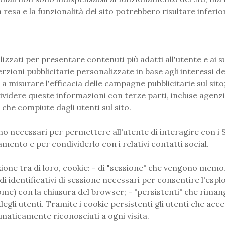
 resa e la funzionalità del sito potrebbero risultare inferio
ilizzati per presentare contenuti più adatti all'utente e ai s
rzioni pubblicitarie personalizzate in base agli interessi de
o a misurare l'efficacia delle campagne pubblicitarie sul sit
ndividere queste informazioni con terze parti, incluse agenz
 che compiute dagli utenti sul sito.
ono necessari per permettere all'utente di interagire con i S
nto e per condividerlo con i relativi contatti social.
nazione tra di loro, cookie: - di "sessione" che vengono mem
 identificativi di sessione necessari per consentire l'esplor
 nome) con la chiusura del browser; - "persistenti" che ri
gli utenti. Tramite i cookie persistenti gli utenti che acced
ticamente riconosciuti a ogni visita.