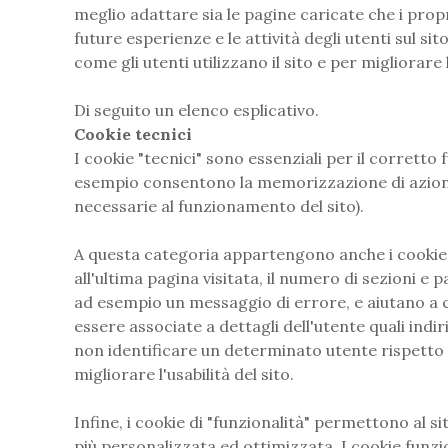
meglio adattare sia le pagine caricate che i propr
future esperienze e le attività degli utenti sul 
come gli utenti utilizzano il sito e per migliorare l
Di seguito un elenco esplicativo.
Cookie tecnici
I cookie "tecnici" sono essenziali per il corretto
esempio consentono la memorizzazione di azioni 
necessarie al funzionamento del sito).
A questa categoria appartengono anche i cookie "a
all'ultima pagina visitata, il numero di sezioni e
ad esempio un messaggio di errore, e aiutano a c
essere associate a dettagli dell'utente quali ind
non identificare un determinato utente rispetto 
migliorare l'usabilità del sito.
Infine, i cookie di "funzionalità" permettono al s
più personalizzata ed ottimizzata. I cookie funzio